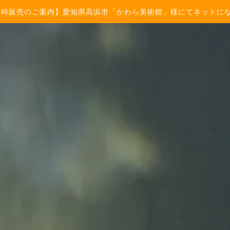
常時販売のご案内】愛知県高浜市「かわら美術館」様にてネットに