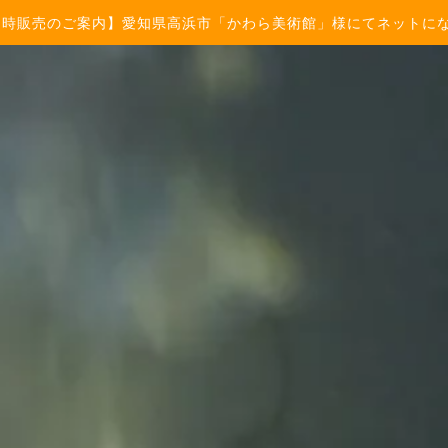
常時販売のご案内】愛知県高浜市「かわら美術館」様にてネットに