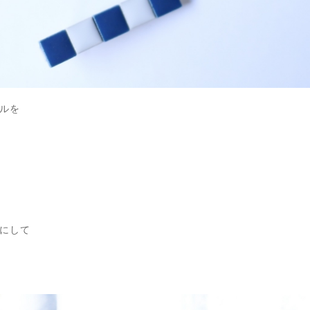
ルを
にして