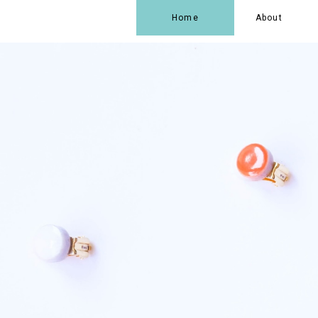
Home
About