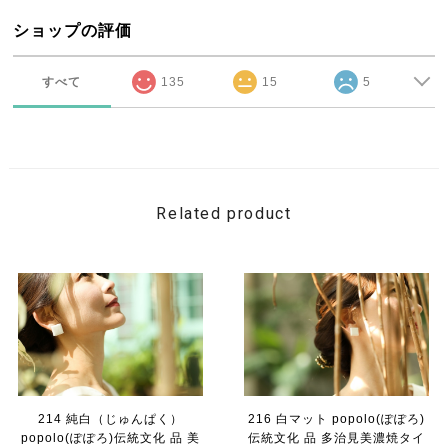
ショップの評価
すべて
135
15
5
Related product
214 純白（じゅんぱく）
216 白マット popolo(ぽぽろ)
popolo(ぽぽろ)伝統文化 品 美
伝統文化 品 多治見美濃焼タイ