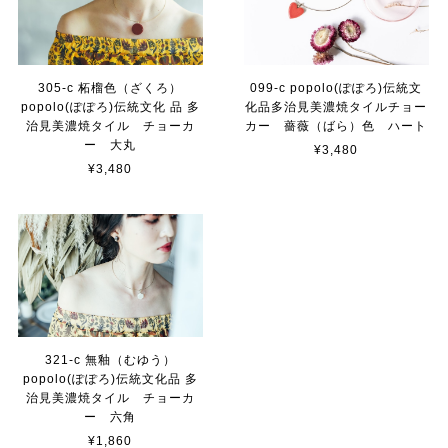
305-c 柘榴色（ざくろ）
099-c popolo(ぽぽろ)伝統文
popolo(ぽぽろ)伝統文化 品 多
化品多治見美濃焼タイルチョー
治見美濃焼タイル チョーカ
カー 薔薇（ばら）色 ハート
ー 大丸
¥3,480
¥3,480
321-c 無釉（むゆう）
popolo(ぽぽろ)伝統文化品 多
治見美濃焼タイル チョーカ
ー 六角
¥1,860