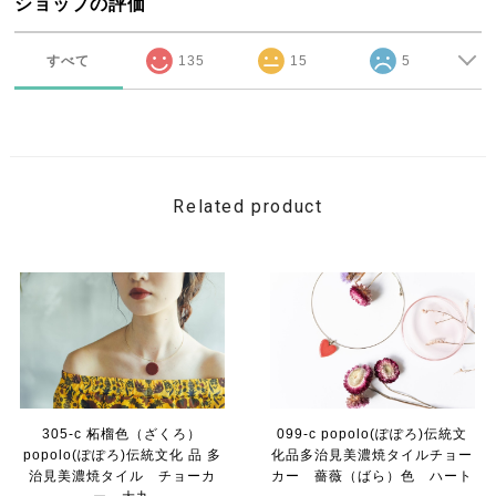
ショップの評価
すべて
135
15
5
Related product
305-c 柘榴色（ざくろ）
099-c popolo(ぽぽろ)伝統文
popolo(ぽぽろ)伝統文化 品 多
化品多治見美濃焼タイルチョー
治見美濃焼タイル チョーカ
カー 薔薇（ばら）色 ハート