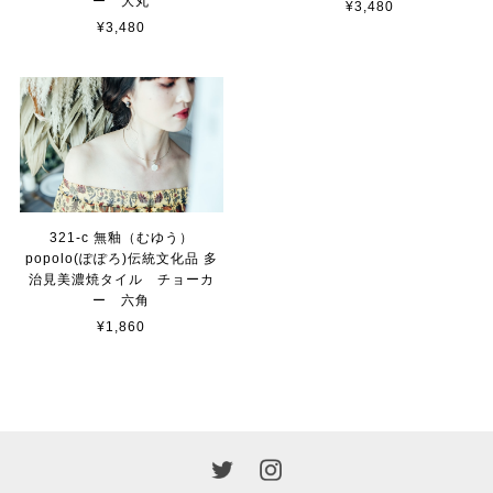
ー 大丸
¥3,480
¥3,480
321-c 無釉（むゆう）
popolo(ぽぽろ)伝統文化品 多
治見美濃焼タイル チョーカ
ー 六角
¥1,860