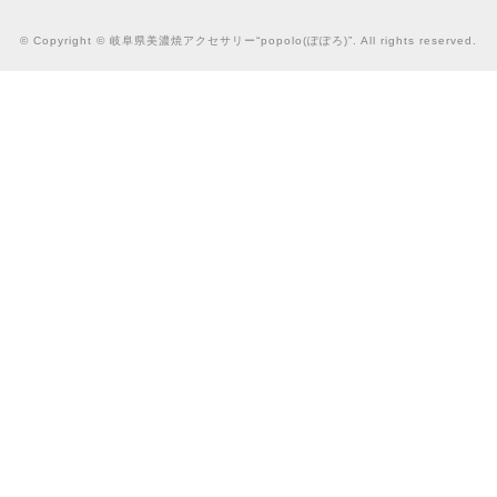
© Copyright © 岐阜県美濃焼アクセサリー“popolo(ぽぽろ)”. All rights reserved.