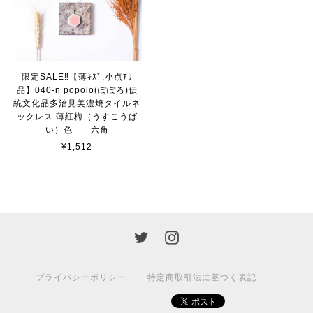
限定SALE‼【薄ｷｽﾞ,小点ｱﾘ
品】040-n popolo(ぽぽろ)伝
統文化品多治見美濃焼タイルネ
ックレス 薄紅梅（うすこうば
い）色 六角
¥1,512
プライバシーポリシー
特定商取引法に基づく表記