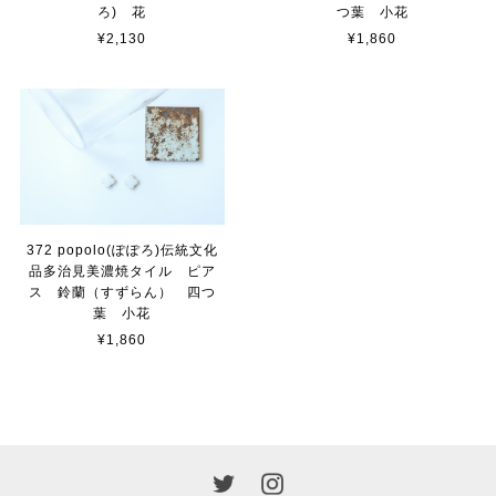
ろ) 花
つ葉 小花
¥2,130
¥1,860
372 popolo(ぽぽろ)伝統文化
品多治見美濃焼タイル ピア
ス 鈴蘭（すずらん） 四つ
葉 小花
¥1,860