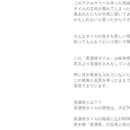
このアクセサリーを作った理
タイルの文化が廃れてしまっ
過去の人たちが大切に築いて
かもしれないと思ったからで
そんなタイルの良さを新しい
知ってもらおうという想いで
この「美濃焼タイル」は岐阜
窯元より直接仕入れをしてい
間に仲介業者を入れていない
この価格と品質を保ったまま
実現できています。
美濃焼とは？？
美濃焼タイルの歴史は、大正3
美濃焼タイルの根底には130
焼き物「美濃焼」の伝統と技