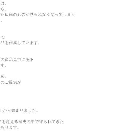
由は、
たら、
きた伝統のものが見られなくなってしまう
す。
形で
商品を作成しています。
県の多治見市にある
ます。
ため、
でのご提供が
年から始まりました。
0年を超える歴史の中で守られてきた
があります。