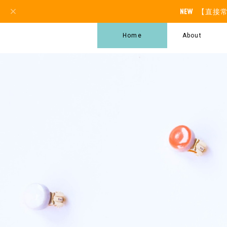
【直接
Home
About