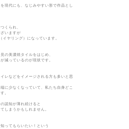
技を現代にも、なじみやすい形で作品とし
でつくられ、
ございますが
（イヤリング）になっています。
治見の美濃焼タイルをはじめ、
要が減っているのが現状です。
トイレなどをイメージされる方も多いと思
極端に少なくなっていて、私たち自身どこ
ます。
ルの認知が薄れ続けると
ってしまうかもしれません。
で知ってもらいたい！という