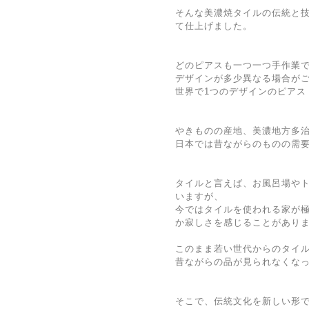
そんな美濃焼タイルの伝統と
て仕上げました。
どのピアスも一つ一つ手作業
デザインが多少異なる場合が
世界で1つのデザインのピアス
やきものの産地、美濃地方多
日本では昔ながらのものの需
タイルと言えば、お風呂場や
いますが、
今ではタイルを使われる家が
か寂しさを感じることがあり
このまま若い世代からのタイ
昔ながらの品が見られなくな
そこで、伝統文化を新しい形