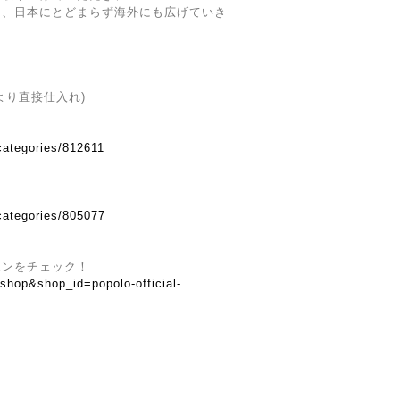
を、日本にとどまらず海外にも広げていき
より直接仕入れ)
categories/812611
categories/805077
ポンをチェック！
=shop&shop_id=popolo-official-