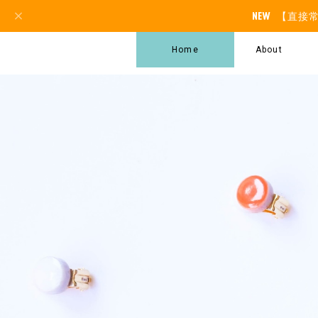
【直接
Home
About