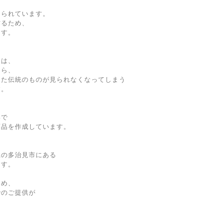
くられています。
作るため、
ます。
由は、
たら、
きた伝統のものが見られなくなってしまう
す。
形で
商品を作成しています。
県の多治見市にある
ます。
ため、
でのご提供が