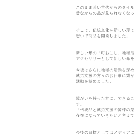
このまま若い世代からのタイ
昔ながらの品が見られなくな
そこで、伝統文化を新しい形
想いで商品を開発しました。
新しい形の「町おこし、地域
アクセサリーとして新しい命
今後はさらに地域の活動を深
就労支援の方々のお仕事に繋
活動を始めました。
障がいを持った方に、できる
す。
「伝統品と就労支援の皆様の架け
存在になっていきたいと考え
今後の目標としてはメディア