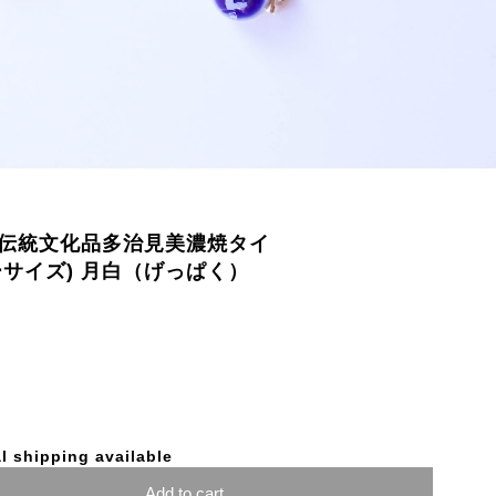
ぽぽろ)伝統文化品多治見美濃焼タイ
ーサイズ) 月白（げっぱく）
l shipping available
Add to cart