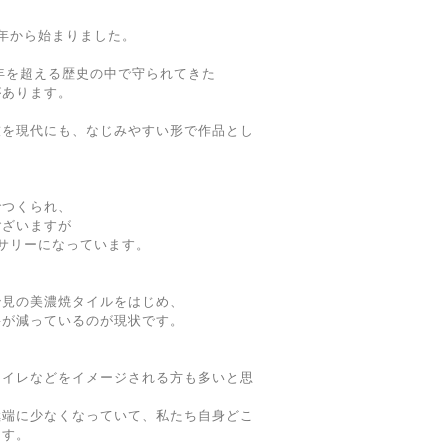
年から始まりました。
0年を超える歴史の中で守られてきた
があります。
技を現代にも、なじみやすい形で作品とし
でつくられ、
ございますが
サリーになっています。
治見の美濃焼タイルをはじめ、
要が減っているのが現状です。
トイレなどをイメージされる方も多いと思
極端に少なくなっていて、私たち自身どこ
ます。