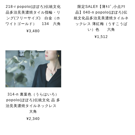
218-r popolo(ぽぽろ)伝統文化
限定SALE‼【薄ｷｽﾞ,小点ｱﾘ
品多治見美濃焼タイル指輪・リ
品】040-n popolo(ぽぽろ)伝
ング(フリーサイズ) 白金（ホ
統文化品多治見美濃焼タイルネ
ワイトゴールド） 134 六角
ックレス 薄紅梅（うすこうば
い）色 六角
¥3,480
¥1,512
314-n 裏葉色（うらはいろ）
popolo(ぽぽろ)伝統文化 品 多
治見美濃焼タイルネックレス
大角
¥2,340