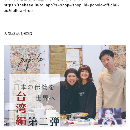
https://thebase.in/to_app?s=shop&shop_id=popolo-official-
ec&follow=true
人気商品を確認