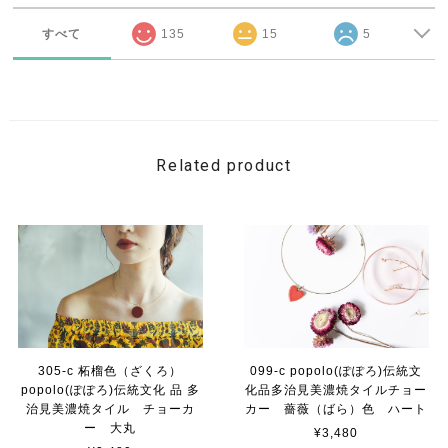
すべて
135
15
5
Related product
305-c 柘榴色（ざくろ）
099-c popolo(ぽぽろ)伝統文
popolo(ぽぽろ)伝統文化 品 多
化品多治見美濃焼タイルチョー
治見美濃焼タイル チョーカ
カー 薔薇（ばら）色 ハート
ー 大丸
¥3,480