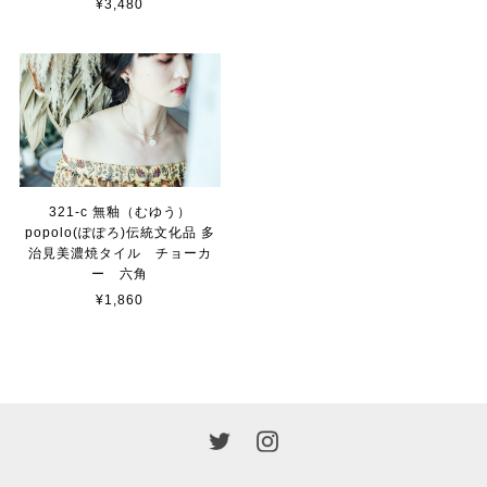
¥3,480
321-c 無釉（むゆう）
popolo(ぽぽろ)伝統文化品 多
治見美濃焼タイル チョーカ
ー 六角
¥1,860