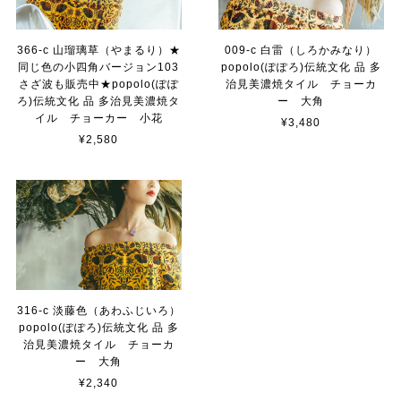
366-c 山瑠璃草（やまるり）★
009-c 白雷（しろかみなり）
同じ色の小四角バージョン103
popolo(ぽぽろ)伝統文化 品 多
さざ波も販売中★popolo(ぽぽ
治見美濃焼タイル チョーカ
ろ)伝統文化 品 多治見美濃焼タ
ー 大角
イル チョーカー 小花
¥3,480
¥2,580
316-c 淡藤色（あわふじいろ）
popolo(ぽぽろ)伝統文化 品 多
治見美濃焼タイル チョーカ
ー 大角
¥2,340