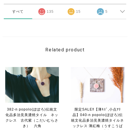
すべて
135
15
5
Related product
382-n popolo(ぽぽろ)伝統文
限定SALE‼【薄ｷｽﾞ,小点ｱﾘ
化品多治見美濃焼タイル ネッ
品】040-n popolo(ぽぽろ)伝
クレス 古代紫（こだいむらさ
統文化品多治見美濃焼タイルネ
き） 六角
ックレス 薄紅梅（うすこうば