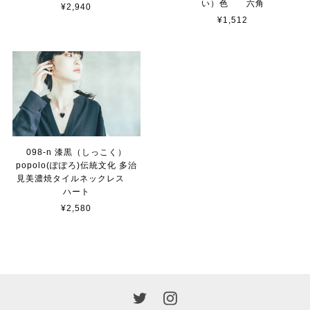
い）色 六角
¥2,940
¥1,512
098-n 漆黒（しっこく）
popolo(ぽぽろ)伝統文化 多治
見美濃焼タイルネックレス
ハート
¥2,580